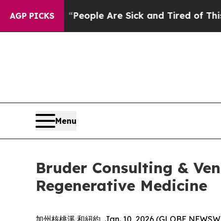
gan Win: “People Are Sick and Tired of This Polit
AGP PICKS
Menu
Bruder Consulting & Ve
Regenerative Medicine
加州核桃溪 和紐約, Jan. 10, 2026 (GLOBE N