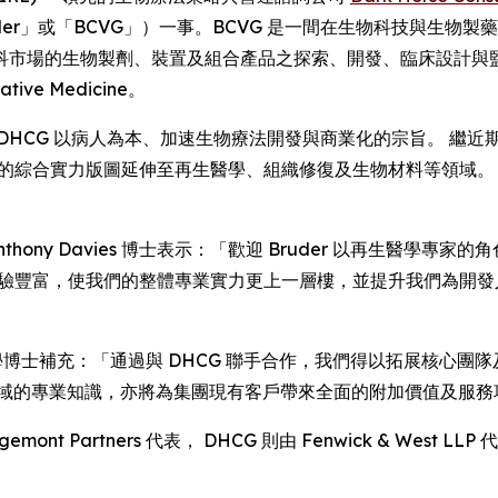
uder」或「BCVG」）一事。BCVG 是一間在生物科技與生
的生物製劑、裝置及組合產品之探索、開發、臨床設計與監管審批流程
tive Medicine。
DHCG 以病人為本、加速生物療法開發與商業化的宗旨。 繼近
的綜合實力版圖延伸至再生醫學、組織修復及生物材料等領域。 Br
政總裁 Anthony Davies 博士表示：「歡迎 Bruder 以再生醫學
界經驗豐富，使我們的整體專業實力更上一層樓，並提升我們為開
er 醫學及哲學博士補充：「通過與 DHCG 聯手合作，我們得以拓展
領域的專業知識，亦將為集團現有客戶帶來全面的附加價值及服務
emont Partners 代表， DHCG 則由 Fenwick & West LLP