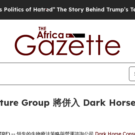
ics of Hatred”
The Story Behind Trump’s Terrible
nture Group 將併入 Dark Horse
EWSWIRE) -- 領先的生物療法策略與營運諮詢公司
Dark Horse Cons