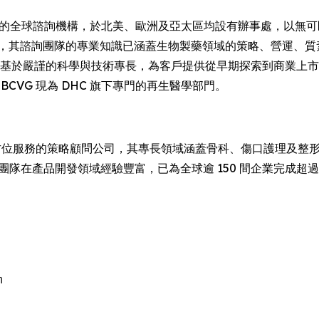
4 年的全球諮詢機構，於北美、歐洲及亞太區均設有辦事處，以
展，其諮詢團隊的專業知識已涵蓋生物製藥領域的策略、營運、質
務建基於嚴謹的科學與技術專長，為客戶提供從早期探索到商業上
ing，而 BCVG 現為 DHC 旗下專門的再生醫學部門。
位服務的策略顧問公司，其專長領域涵蓋骨科、傷口護理及整
團隊在產品開發領域經驗豐富，已為全球逾 150 間企業完成超過

