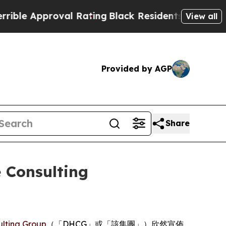
 Approval Rating
Black Residents Warned of Abusi
View all
Provided by AGP
Share
 Consulting
ulting Group
（「DHCG」或「該集團」）欣然宣佈