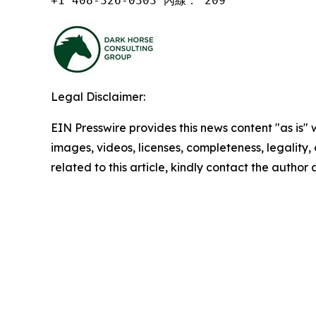
+1 408-326-0303 內線： 209
Legal Disclaimer:
EIN Presswire provides this news content "as is" 
images, videos, licenses, completeness, legality, o
related to this article, kindly contact the author